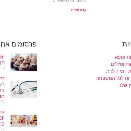
קרא עוד »
ות
פרסומים אחר
5
ת וספא
הו
ת וטיולים
16 ביוני 2020
 וימי הולדת
יות לכל המשפחה
קרא
רש
ן שלנו
בח
חו
20 ביוני 2021
קרא
לח
27 במרץ 2019