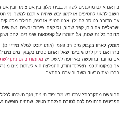
בין אם אתם מתכננים לשהות בבית מלון, בין אם צימר ובין אם ז
חשוב לדאוג לחטיפים או למזון יבש שיהיה איתכם למשך ימי הטיול
אם מדובר בטיסה לחו"ל). ארזו חטיפי אנרגיה, חבילת מסטיקים,
ישראליים אהובים, קפה שחור, נס קפה, פירות יבשים ונשנושים 
מדובר בלינת שטח, אל תוותרו על קופסאות שימורים, לחם ושוקו
מומלץ לארוז בקבוק מים רב פעמי (אותו תוכלו למלא מידי יום), א
בררו אם ניתן לרכוש ביעד שאליו אתם טסים בקבוקי מים מינרליי
אם מדובר בחופשה באירופה למשל, יש
מקומות בהם ניתן לשת
אך במקומות כמו תאילנד והודו, ההמלצה היא לשתות מים מינרל
בררו זאת מבעוד מועד והיערכו בהתאם.
החופשה מתקרבת? ערכו רשימת ציוד חיונית, ואך תשכחו לכלול
הפריטים הנחוצים לכם לטובת הצלחת הטיול. שתהיה חופשה נע