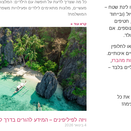
כל מה שצריך לדעת על חופשה עם הילדים: המלצות 
ו לינת שטח –
מעשיים, מלונות מתאימים לילדים ופעילויות משפח
 (ובייחוד
המושלמת!
 חטיפים
קרא עוד »
נוספים. אם
לד.
ו לחלופין
ם איכותיים.
ות מהברז
,
יים בלבד –
 את כל
ימה!
ויזה לפיליפינים – המידע להורים בדרך 
4 בינואר 2026