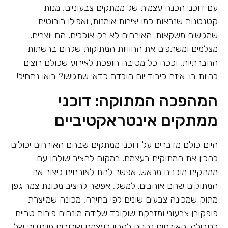
עם דוכני הכנה עצמית של ממתקים צבעוניים, מנות
קטנטנות שנראות כמו יצירות אומנות, ואפילו רובוטים
שמגישים משקאות. האורחים לא רק אוכלים, הם יוצרים,
מצלמים ומשתפים את החוויות המתוקות שלהם ברשתות
החברתיות, וככה כל מסיבה הופכת לאירוע שכולם רוצים
להיות בו. איזה כיבוד יום הולדת כדאי שתגישו? בואו נתחיל!
המהפכה המתוקה: דוכני
ממתקים אינטראקטיביים
היום כולם מדברים על דוכני ממתקים שבהם האורחים יכולים
להכין את המתוקים בעצמם. במקום להציב שולחן עם
ממתקים מוכנים מראש, אפשר לתת לאורחים ליצור את
המתוקים שהם אוהבים. למשל, אפשר להציב מכונת צמר גפן
מתוק שמכינה צבעים שונים לפי בחירה, מכונה שמייצרת
פופקורן צבעוני ומזרקת שוקולד שלידה מונחים פירות טריים
לטבילה. האורחים נהנים להכין לעצמם שילובים מיוחדים של