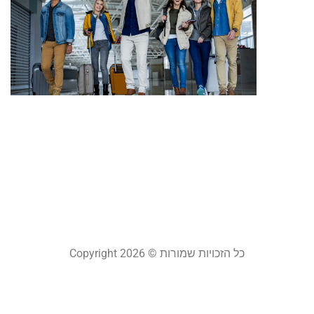
ח
ח
ה
ל
א
ל
ה
2
ב
22
קר
כל הזכויות שמורות © Copyright 2026